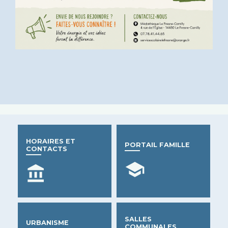
HORAIRES ET
PORTAIL FAMILLE
CONTACTS
school
account_balance
SALLES
URBANISME
COMMUNALES