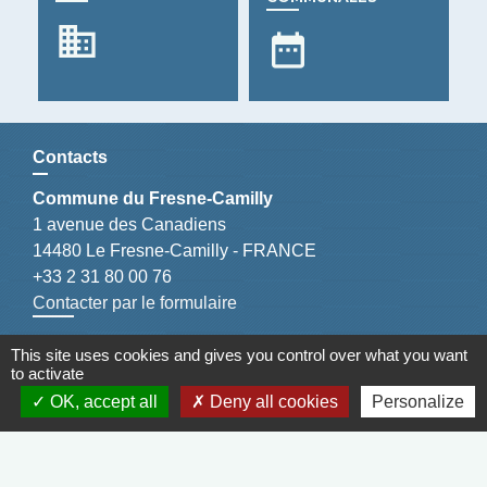
business
date_range
Contacts
Commune du Fresne-Camilly
1 avenue des Canadiens
14480 Le Fresne-Camilly - FRANCE
+33 2 31 80 00 76
Contacter par le formulaire
Pendant les vacances d'été
This site uses cookies and gives you control over what you want
to activate
La Mairie sera ouverte aux dates suivantes :
OK, accept all
Deny all cookies
Personalize
- 7 juillet de 16h30 à 19h
- 17 et 31 juillet de 15h30 à 19h
- 21 et 28 août de 15h30 à 19h