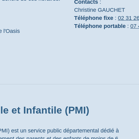
Contacts
:
Christine GAUCHET
Téléphone fixe
:
02 31 2
Téléphone portable
:
07 
 l'Oasis
e et Infantile (PMI)
(PMI) est un service public départemental dédié à
nement des parents et des enfants de moins de 6