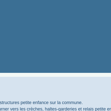
structures petite enfance sur la commune.
rner vers les crèches, haltes-garderies et relais petite