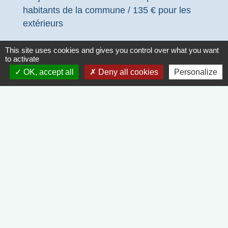
habitants de la commune / 135 € pour les
extérieurs
This site uses cookies and gives you control over what you want
to activate
OK, accept all
Deny all cookies
Personalize
Documents et informations :
file_download
CONTRAT DE LOCATION DU
TEMPLE.pdf (PDF - 101.65 kB)