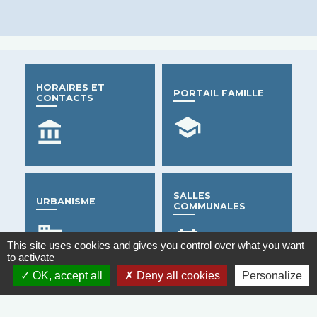
HORAIRES ET
PORTAIL FAMILLE
CONTACTS
school
account_balance
SALLES
URBANISME
COMMUNALES
business
date_range
This site uses cookies and gives you control over what you want
to activate
OK, accept all
Deny all cookies
Personalize
Contacts