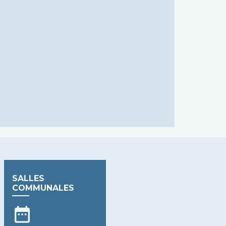
SALLES
COMMUNALES
date_range