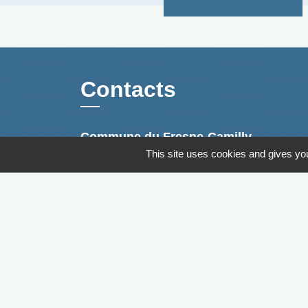
Contacts
Commune du Fresne-Camilly
This site uses cookies and gives you
1 avenue des Canadiens
14480 Le Fresne-Camilly - FRANCE
+33 2 31 80 00 76
Contacter par le formulaire
Pendant les vacances d'été
La Mairie sera ouverte aux dates
suivantes :
- 7 juillet de 16h30 à 19h