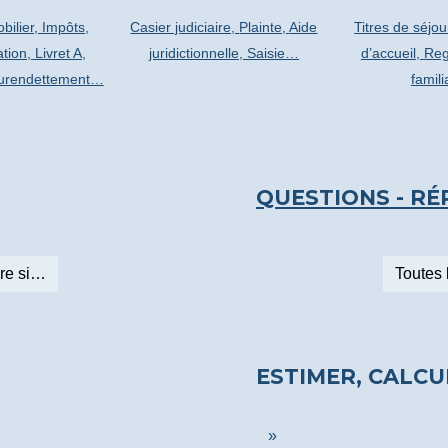
bilier,
Impôts,
Casier judiciaire,
Plainte,
Aide
Titres de séjou
tion,
Livret A,
juridictionnelle,
Saisie…
d’accueil,
Reg
urendettement…
famil
QUESTIONS - R
re si…
Toutes 
ESTIMER, CALCU