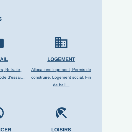
S
rk
domain
AIL
LOGEMENT
rs,
Retraite,
Allocations logement,
Permis de
iode d'essai…
construire,
Logement social,
Fin
de bail…
lic
beach_access
NGER
LOISIRS