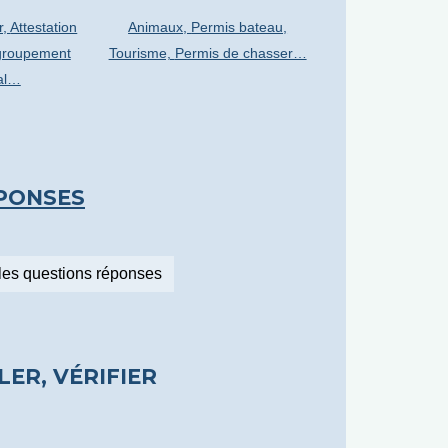
r,
Attestation
Animaux,
Permis bateau,
roupement
Tourisme,
Permis de chasser…
ial…
ÉPONSES
les questions réponses
LER, VÉRIFIER