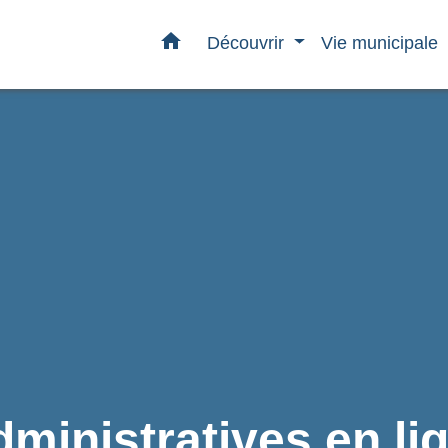
home
Découvrir
Vie municipale
inistratives en li