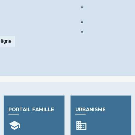
 ligne
PORTAIL FAMILLE
URBANISME
school
business