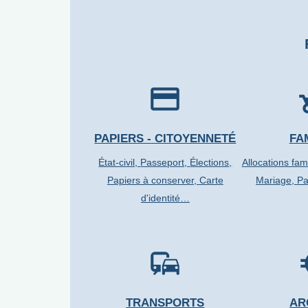
credit_card
chil
PAPIERS - CITOYENNETÉ
FA
État-civil,
Passeport,
Élections,
Allocations fam
Papiers à conserver,
Carte
Mariage,
Pa
d'identité…
commute
eur
TRANSPORTS
AR