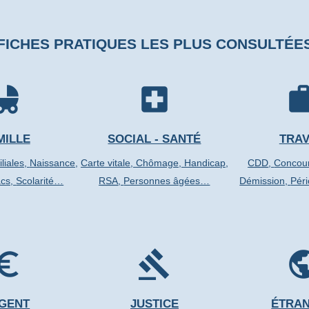
FICHES PRATIQUES LES PLUS CONSULTÉE
d_friendly
local_hospital
wo
MILLE
SOCIAL - SANTÉ
TRAV
iliales,
Naissance,
Carte vitale,
Chômage,
Handicap,
CDD
,
Concou
cs,
Scolarité…
RSA
,
Personnes âgées…
Démission,
Pér
o_symbol
gavel
pub
GENT
JUSTICE
ÉTRA